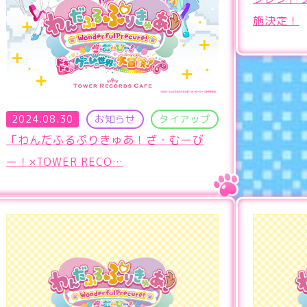
施決定！
2024.08.30
お知らせ
タイアップ
「わんだふるぷりきゅあ！ざ・むーび
ー！×TOWER RECO…