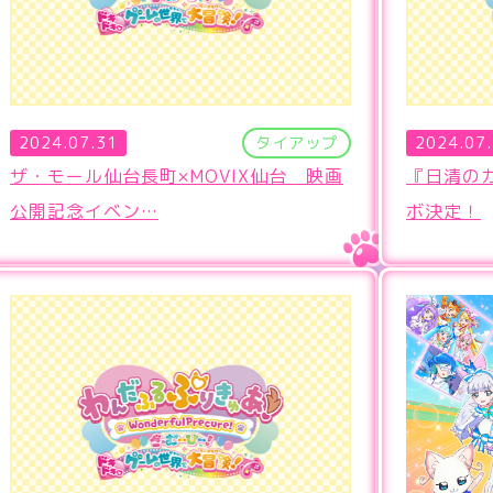
2024.07.31
タイアップ
2024.07
ザ・モール仙台長町×MOVIX仙台 映画
『日清の
公開記念イベン…
ボ決定！